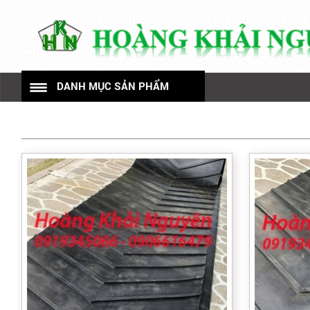
DANH MỤC SẢN PHẨM
TRANG CHỦ
GIỚI THIỆU
Gia công mút eva
Nhựa kỹ thuật
Mút eva
Ron cao su
Mút xốp
Cao su tấm