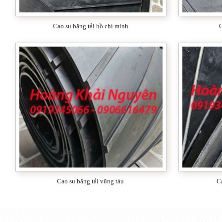
Cao su xốp
Cao su băng tải hồ chí minh
C
Ống silicone
Thảm lót sàn
Cao su silicone
Amiang chịu nhiệt
Đệm chống va
Cao su cầu đường
Cao su băng tải vũng tàu
C
Gia công cao su
Cao su chân máy