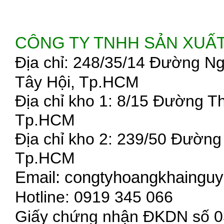
Cao su xốp
Ống silicone
CÔNG TY TNHH SẢN XUẤ
Thảm lót sàn
Địa chỉ: 248/35/14 Đường N
Cao su silicone
Tây Hội, Tp.HCM
Địa chỉ kho 1: 8/15 Đường 
Amiang chịu nhiệt
Tp.HCM
Đệm chống va
Địa chỉ kho 2: 239/50 Đườn
Cao su cầu đường
Tp.HCM
Email: congtyhoangkhaing
Gia công cao su
Hotline: 0919 345 066
Cao su chân máy
Giấy chứng nhận ĐKDN số 03