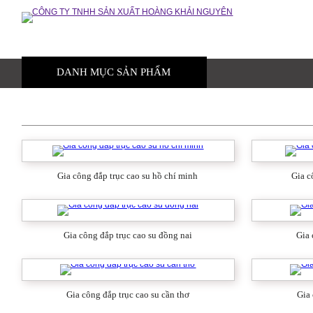
DANH MỤC SẢN PHẨM
TRANG CHỦ
GIỚI THIỆU
Gia công mút eva
Nhựa kỹ thuật
Mút eva
Gia công đắp trục cao su hồ chí minh
Gia c
Ron cao su
Gia công đắp trục cao su đồng nai
Gia 
Mút xốp
Cao su tấm
Gia công đắp trục cao su cần thơ
Gia 