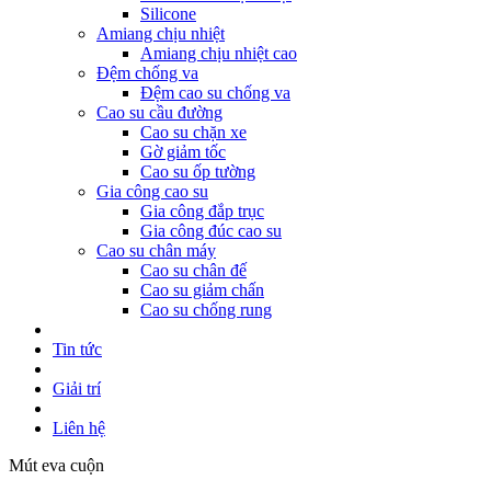
Silicone
Amiang chịu nhiệt
Amiang chịu nhiệt cao
Đệm chống va
Đệm cao su chống va
Cao su cầu đường
Cao su chặn xe
Gờ giảm tốc
Cao su ốp tường
Gia công cao su
Gia công đắp trục
Gia công đúc cao su
Cao su chân máy
Cao su chân đế
Cao su giảm chấn
Cao su chống rung
Tin tức
Giải trí
Liên hệ
Mút eva cuộn