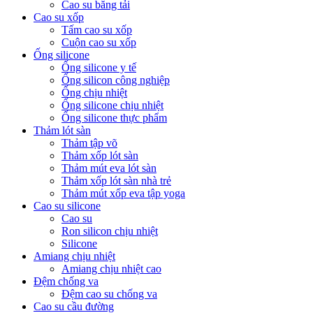
Cao su băng tải
Cao su xốp
Tấm cao su xốp
Cuộn cao su xốp
Ống silicone
Ống silicone y tế
Ống silicon công nghiệp
Ống chịu nhiệt
Ống silicone chịu nhiệt
Ống silicone thực phẩm
Thảm lót sàn
Thảm tập võ
Thảm xốp lót sàn
Thảm mút eva lót sàn
Thảm xốp lót sàn nhà trẻ
Thảm mút xốp eva tập yoga
Cao su silicone
Cao su
Ron silicon chịu nhiệt
Silicone
Amiang chịu nhiệt
Amiang chịu nhiệt cao
Đệm chống va
Đệm cao su chống va
Cao su cầu đường