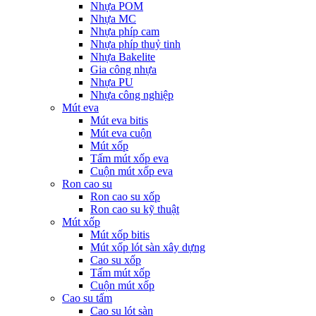
Nhựa POM
Nhựa MC
Nhựa phíp cam
Nhựa phíp thuỷ tinh
Nhựa Bakelite
Gia công nhựa
Nhựa PU
Nhựa công nghiệp
Mút eva
Mút eva bitis
Mút eva cuộn
Mút xốp
Tấm mút xốp eva
Cuộn mút xốp eva
Ron cao su
Ron cao su xốp
Ron cao su kỹ thuật
Mút xốp
Mút xốp bitis
Mút xốp lót sàn xây dựng
Cao su xốp
Tấm mút xốp
Cuộn mút xốp
Cao su tấm
Cao su lót sàn