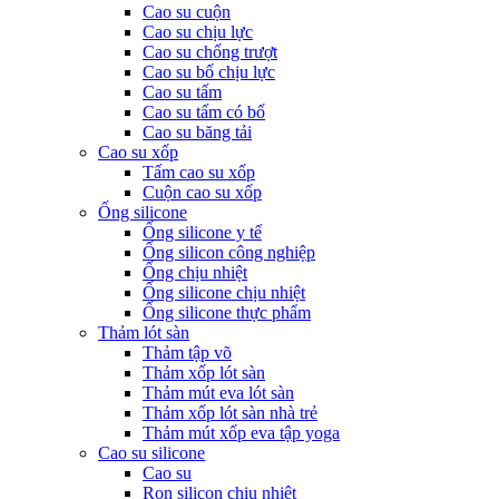
Cao su cuộn
Cao su chịu lực
Cao su chống trượt
Cao su bố chịu lực
Cao su tấm
Cao su tấm có bố
Cao su băng tải
Cao su xốp
Tấm cao su xốp
Cuộn cao su xốp
Ống silicone
Ống silicone y tế
Ống silicon công nghiệp
Ống chịu nhiệt
Ống silicone chịu nhiệt
Ống silicone thực phẩm
Thảm lót sàn
Thảm tập võ
Thảm xốp lót sàn
Thảm mút eva lót sàn
Thảm xốp lót sàn nhà trẻ
Thảm mút xốp eva tập yoga
Cao su silicone
Cao su
Ron silicon chịu nhiệt