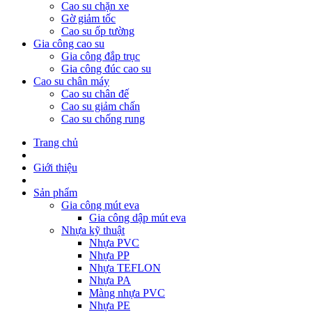
Cao su chặn xe
Gờ giảm tốc
Cao su ốp tường
Gia công cao su
Gia công đắp trục
Gia công đúc cao su
Cao su chân máy
Cao su chân đế
Cao su giảm chấn
Cao su chống rung
Trang chủ
Giới thiệu
Sản phẩm
Gia công mút eva
Gia công dập mút eva
Nhựa kỹ thuật
Nhựa PVC
Nhựa PP
Nhựa TEFLON
Nhựa PA
Màng nhựa PVC
Nhựa PE