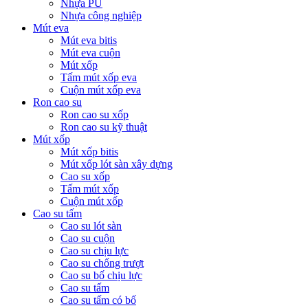
Nhựa PU
Nhựa công nghiệp
Mút eva
Mút eva bitis
Mút eva cuộn
Mút xốp
Tấm mút xốp eva
Cuộn mút xốp eva
Ron cao su
Ron cao su xốp
Ron cao su kỹ thuật
Mút xốp
Mút xốp bitis
Mút xốp lót sàn xây dựng
Cao su xốp
Tấm mút xốp
Cuộn mút xốp
Cao su tấm
Cao su lót sàn
Cao su cuộn
Cao su chịu lực
Cao su chống trượt
Cao su bố chịu lực
Cao su tấm
Cao su tấm có bố