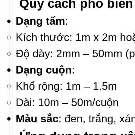
Quy cách phổ biến
Dạng tấm
:
Kích thước: 1m x 2m ho
Độ dày: 2mm – 50mm (p
Dạng cuộn
:
Khổ rộng: 1m – 1.5m
Dài: 10m – 50m/cuộn
Màu sắc
: đen, trắng, x