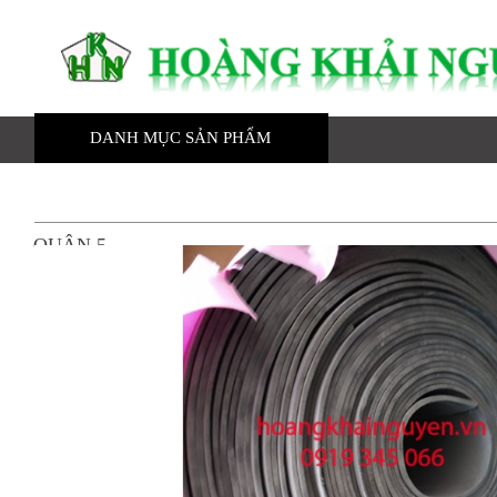
DANH MỤC SẢN PHẨM
TRANG CHỦ
GIỚI THIỆU
Gia công mút eva
QUẬN 5
Nhựa kỹ thuật
Mút eva
Ron cao su
Mút xốp
Cao su tấm