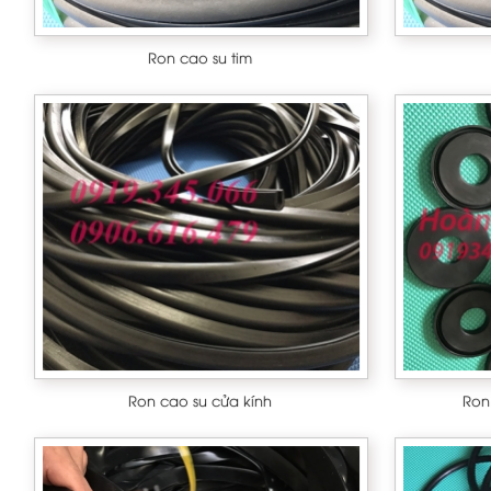
Cao su xốp
Ron cao su tim
Ống silicone
Thảm lót sàn
Cao su silicone
Amiang chịu nhiệt
Đệm chống va
Cao su cầu đường
Ron cao su cửa kính
Ron
Gia công cao su
Cao su chân máy