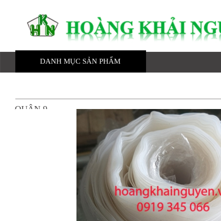
DANH MỤC SẢN PHẨM
TRANG CHỦ
GIỚI THIỆU
Gia công mút eva
QUẬN 9
Nhựa kỹ thuật
Mút eva
Ron cao su
Mút xốp
Cao su tấm