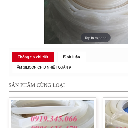
Cao su xốp
Ống silicone
Thảm lót sàn
Tap to expand
Cao su silicone
Thông tin chi tiết
Bình luận
Amiang chịu nhiệt
TẤM SILICON CHỊU NHIỆT QUẬN 9
Đệm chống va
SẢN PHẨM CÙNG LOẠI
Cao su cầu đường
Gia công cao su
Cao su chân máy