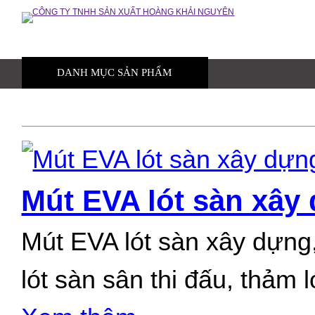
DANH MỤC SẢN PHẨM
TRANG CHỦ
GIỚI THIỆU
Gia công mút eva
Nhựa kỹ thuật
Mút eva
Mút EVA lót sàn xây
Ron cao su
Mút EVA lót sàn xây dựng,
Mút xốp
lót sàn sân thi đấu, thảm l
Cao su tấm