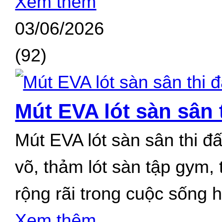
Xem thêm
Cao su xốp
03/06/2026
Ống silicone
(92)
Thảm lót sàn
Cao su silicone
Amiang chịu nhiệt
Mút EVA lót sàn sân 
Đệm chống va
Mút EVA lót sàn sân thi đấ
Cao su cầu đường
võ, thảm lót sàn tập gym,
Gia công cao su
rộng rãi trong cuộc sống 
Cao su chân máy
Xem thêm